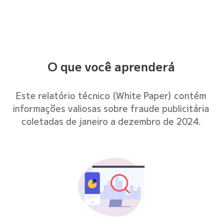
Start with a free ad fraud a
Thank you.
O que você aprenderá
Este relatório técnico (White Paper) contém
informações valiosas sobre fraude publicitária
coletadas de janeiro a dezembro de 2024.