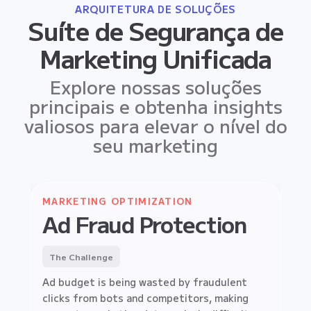
ARQUITETURA DE SOLUÇÕES
Suíte de Segurança de
Marketing Unificada
Explore nossas soluções
principais e obtenha insights
valiosos para elevar o nível do
seu marketing
MARKETING OPTIMIZATION
EC SITE
Ad Fraud Protection
Affiliate Fraud
LEAD GENERATION SECURITY
Fake Lead Protection
Protection
The Challenge
The Challenge
Ad budget is being wasted by fraudulent
The Challenge
clicks from bots and competitors, making
Fake form submissions by bots clog your
Identify and block bulk-buying bots to