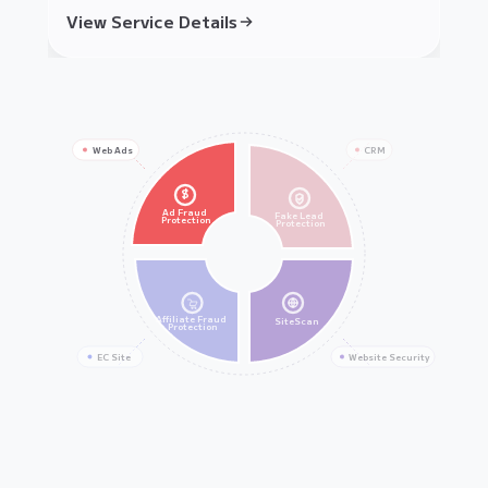
View Service Details
View Service Details
Web Ads
CRM
$
Ad Fraud
Fake Lead
Protection
Protection
Affiliate Fraud
SiteScan
Protection
EC Site
Website Security