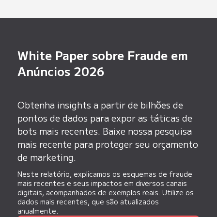
também mantém a integridade do seu banco de
dados de leads, melhorando sua taxa de
Leads falsos ou incorretos possuem várias
conversão geral.
características, como endereços de e-mail
falsos, nomes aleatórios e comportamento
suspeito de usuários em sites ou formulários.
White Paper sobre Fraude em
No entanto, identificar todos eles
Anúncios 2026
manualmente pode consumir muito tempo. Ao
implementar a Proteção contra Leads Falsos,
você pode reduzir significativamente a carga de
Obtenha insights a partir de bilhões de
trabalho e aumentar a eficiência.
pontos de dados para expor as táticas de
bots mais recentes. Baixe nossa pesquisa
mais recente para proteger seu orçamento
de marketing.
Neste relatório, explicamos os esquemas de fraude
mais recentes e seus impactos em diversos canais
digitais, acompanhados de exemplos reais. Utilize os
dados mais recentes, que são atualizados
anualmente.