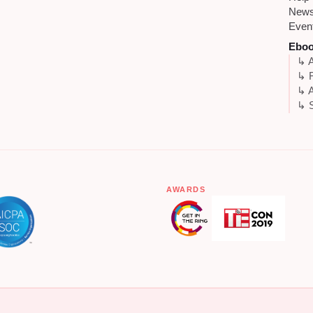
New
Even
Ebo
↳ A
↳ 
↳ A
↳ S
AWARDS