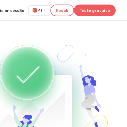
niciar sessão
Ebook
Teste gratuito
PT