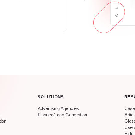
SOLUTIONS
RES
Advertising Agencies
Case
n
Finance/Lead Generation
Artic
tion
Glos
Usef
Help