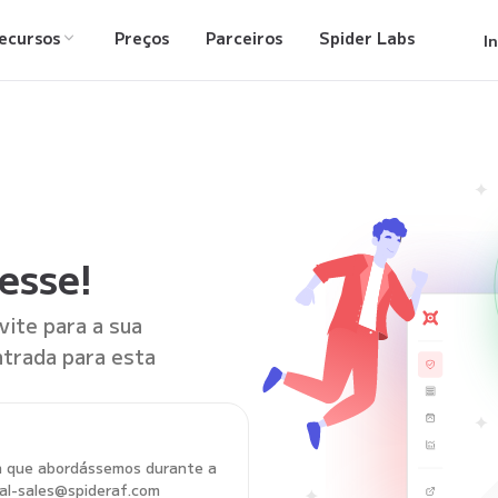
ecursos
Preços
Parceiros
Spider Labs
I
esse!
ite para a sua
ntrada para esta
ia que abordássemos durante a
al-sales@spideraf.com