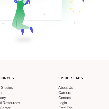
OURCES
SPIDER LABS
 Studies
About Us
les
Careers
sary
Contact
ul Resources
Login
 Center
Free Trial