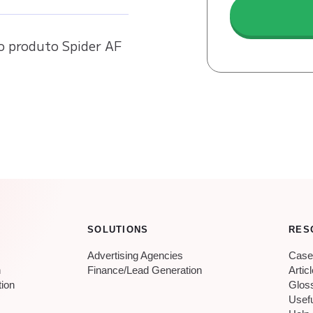
o produto Spider AF
SOLUTIONS
RES
Advertising Agencies
Case
n
Finance/Lead Generation
Artic
tion
Glos
Usef