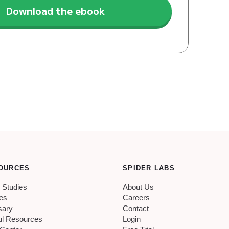
OURCES
SPIDER LABS
 Studies
About Us
les
Careers
sary
Contact
ul Resources
Login