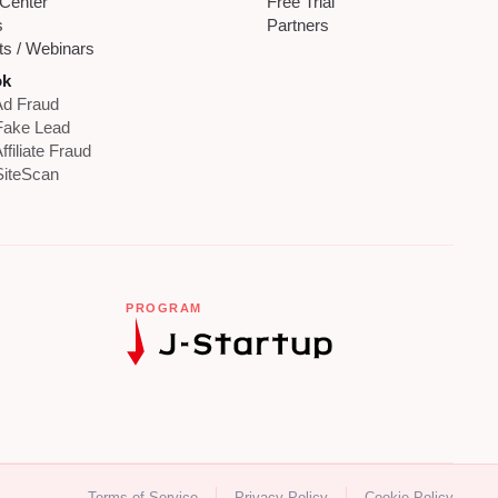
 Center
Free Trial
s
Partners
ts / Webinars
ok
d Fraud
Fake Lead
ffiliate Fraud
iteScan
PROGRAM
Terms of Service
Privacy Policy
Cookie Policy