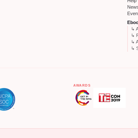
Help
New
Even
Ebo
↳ A
↳ 
↳ A
↳ S
AWARDS