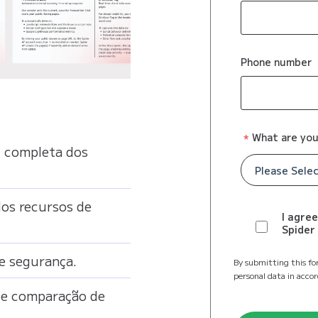
Phone number
What are you
l completa dos
os recursos de
I agre
Spider 
de segurança.
By submitting this fo
personal data in acco
 e comparação de