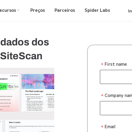
ecursos
Preços
Parceiros
Spider Labs
I
 dados dos
 SiteScan
First name
Company na
Email