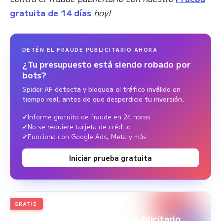
gratuita de 14 días
hoy!
DETÉN EL FRAUDE PUBLICITARIO AHORA
¿Tu presupuesto está siendo robado por
bots?
Spider AF detecta y bloquea el tráfico inválido en
tiempo real, antes de que desperdicie tu inversión.
Informe gratuito de fraude en 24 horas
No se requiere tarjeta de crédito
Funciona con Google Ads, Meta y más
Iniciar prueba gratuita
GRATIS
2026
Edición anual
White Paper sobre Fraude Publicitario