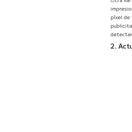
impresio
píxel de
publicit
detectar
2. Act