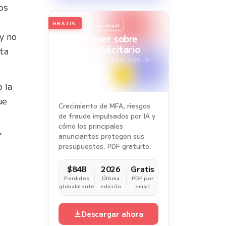
os
GRATIS
2026
Edición anual
y no
White Paper sobre
Fraude Publicitario
nta
Periodo del estudio: 1 ene. 2025 - 31
dic. 2025
 la
ue
Crecimiento de MFA, riesgos
de fraude impulsados por IA y
cómo los principales
,
anunciantes protegen sus
presupuestos. PDF gratuito.
$84B
2026
Gratis
Perdidos
Última
PDF por
globalmente
edición
email
Descargar ahora