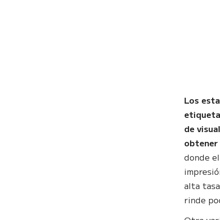
Los esta
etiqueta
de visua
obtener
donde el
impresió
alta tas
rinde po
Otra var