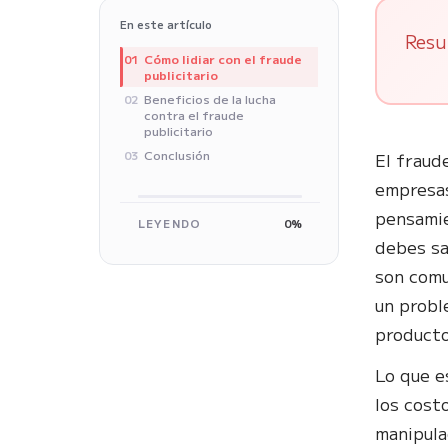
En este artículo
Resu
Cómo lidiar con el fraude
01
publicitario
Beneficios de la lucha
02
contra el fraude
publicitario
Conclusión
03
El fraud
empresas
pensamie
LEYENDO
0%
debes sa
son comu
un probl
producto
Lo que e
los cost
manipula