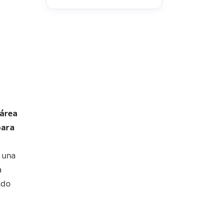
 área
para
n
 una
a
ndo