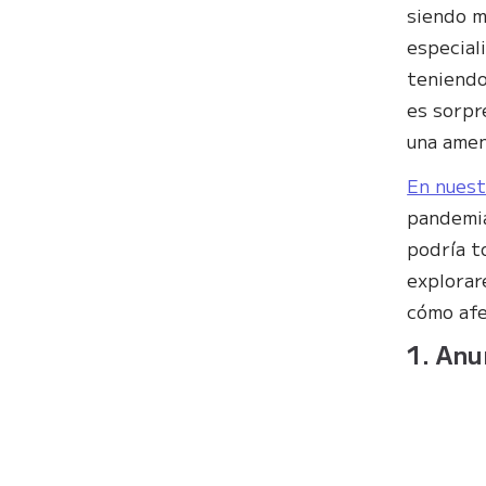
siendo m
especial
teniendo
es sorpr
una amen
En nuest
pandemia
podría t
explorar
cómo afe
1. Anu