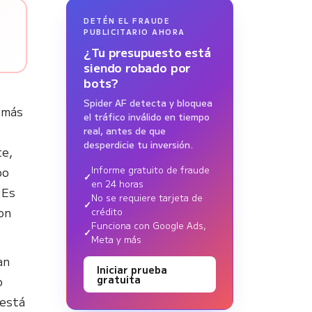
DETÉN EL FRAUDE
PUBLICITARIO AHORA
¿Tu presupuesto está
siendo robado por
bots?
Spider AF detecta y bloquea
 más
el tráfico inválido en tiempo
real, antes de que
desperdicie tu inversión.
te,
po
Informe gratuito de fraude
en 24 horas
 Es
No se requiere tarjeta de
on
crédito
Funciona con Google Ads,
Meta y más
an
Iniciar prueba
o
gratuita
 está