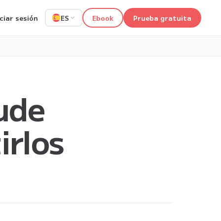
iciar sesión
Ebook
Prueba gratuita
ES
ude
irlos