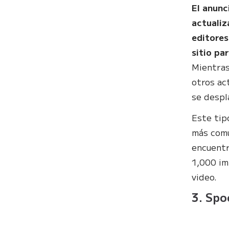
El anunc
actualiz
editores
sitio pa
Mientras
otros act
se despl
Este tip
más comu
encuentr
1,000 im
video.
3. Spo