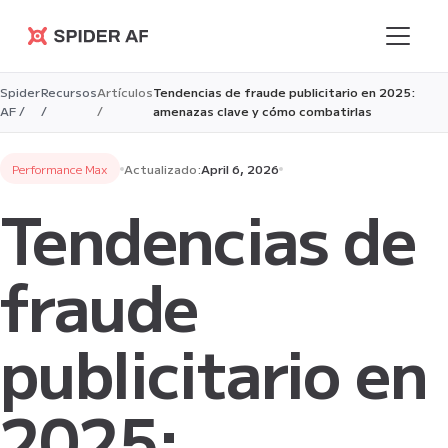
Spider AF
Spider
Recursos
Artículos
Tendencias de fraude publicitario en 2025:
AF /
/
/
amenazas clave y cómo combatirlas
Performance Max
Actualizado:
April 6, 2026
Tendencias de
fraude
publicitario en
2025: