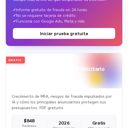
Informe gratuito de fraude en 24 horas
No se requiere tarjeta de crédito
Funciona con Google Ads, Meta y más
Iniciar prueba gratuita
GRATIS
2026
Edición anual
White Paper sobre Fraude Publicitario
Periodo del estudio: 1 ene. 2025 - 31 dic. 2025
Crecimiento de MFA, riesgos de fraude impulsados por
IA y cómo los principales anunciantes protegen sus
presupuestos. PDF gratuito.
$84B
2026
Gratis
Perdidos
Última edición
PDF por email