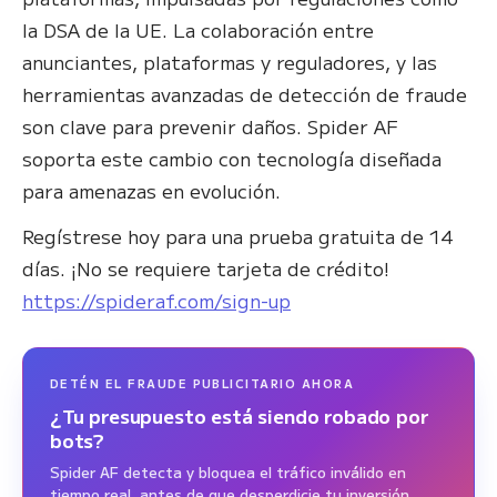
la DSA de la UE. La colaboración entre
anunciantes, plataformas y reguladores, y las
herramientas avanzadas de detección de fraude
son clave para prevenir daños. Spider AF
soporta este cambio con tecnología diseñada
para amenazas en evolución.
Regístrese hoy para una prueba gratuita de 14
días. ¡No se requiere tarjeta de crédito!
https://spideraf.com/sign-up
DETÉN EL FRAUDE PUBLICITARIO AHORA
¿Tu presupuesto está siendo robado por
bots?
Spider AF detecta y bloquea el tráfico inválido en
tiempo real, antes de que desperdicie tu inversión.