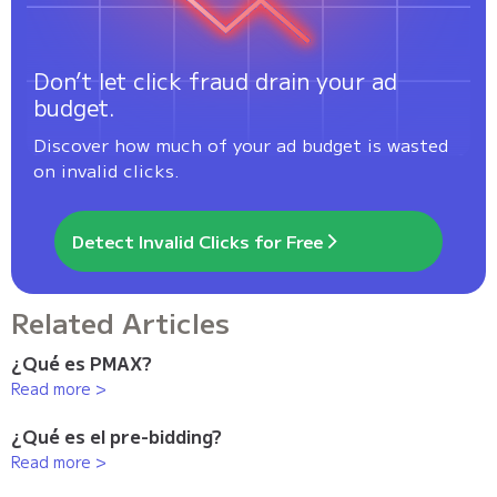
Don’t let click fraud drain your ad
budget.
Discover how much of your ad budget is wasted
on invalid clicks.
Detect Invalid Clicks for Free
Related Articles
¿Qué es PMAX?
Read more >
¿Qué es el pre-bidding?
Read more >